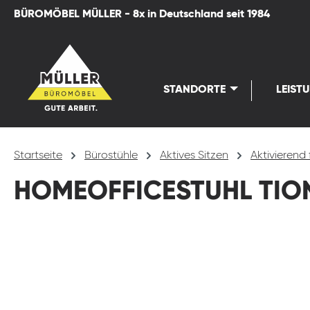
BÜROMÖBEL MÜLLER - 8x in Deutschland seit 1984
springen
Zur Hauptnavigation springen
STANDORTE
LEIST
Startseite
Bürostühle
Aktives Sitzen
Aktivierend 
HOMEOFFICESTUHL TION
Bildergalerie überspringen