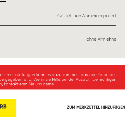
USWÄHLEN
Gestell Tion Aluminium poliert
ÄHLEN
ohne Armlehne
schirmeinstellungen kann es dazu kommen, dass die Farbe des
dergegeben wird. Wenn Sie Hilfe bei der Auswahl der richtigen
, kontaktieren Sie uns gerne.
RB
ZUM MERKZETTEL HINZUFÜGEN