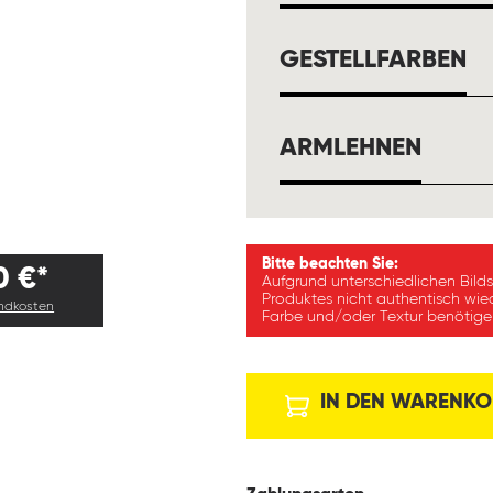
A
GESTELLFARBEN
AUSW
ARMLEHNEN
Bitte beachten Sie:
0 €*
Aufgrund unterschiedlichen Bild
Produktes nicht authentisch wie
andkosten
Farbe und/oder Textur benötigen
IN DEN WARENKO