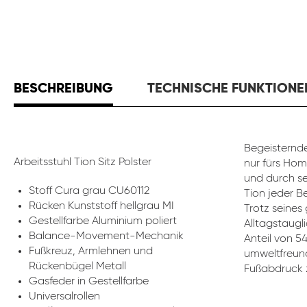
BESCHREIBUNG
TECHNISCHE FUNKTIONE
Begeisternde
Arbeitsstuhl Tion Sitz Polster
nur fürs Hom
und durch se
Stoff Cura grau CU60112
Tion jeder B
Rücken Kunststoff hellgrau MI
Trotz seines
Gestellfarbe Aluminium poliert
Alltagstaugli
Balance-Movement-Mechanik
Anteil von 5
Fußkreuz, Armlehnen und
umweltfreund
Rückenbügel Metall
Fußabdruck z
Gasfeder in Gestellfarbe
Universalrollen