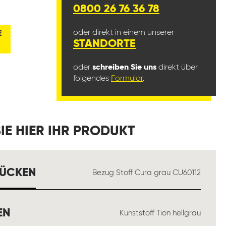
0800 26 76 36 78
oder direkt in einem unserer
E
STANDORTE
oder
schreiben Sie uns
direkt über
folgendes
Formular
.
IE HIER IHR PRODUKT
AUSWÄHLEN
RÜCKEN
Bezug Stoff Cura grau CU60112
AUSWÄHLEN
EN
Kunststoff Tion hellgrau