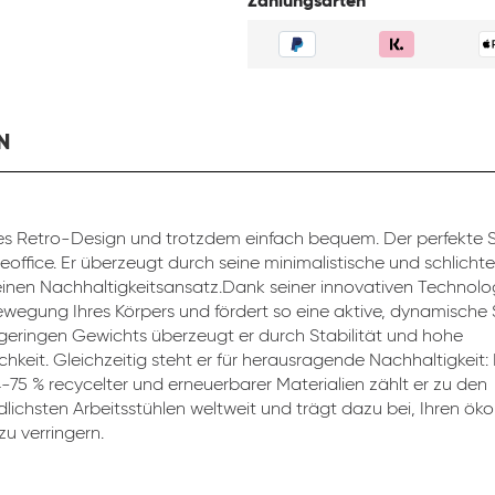
Zahlungsarten
N
s Retro-Design und trotzdem einfach bequem. Der perfekte St
eoffice. Er überzeugt durch seine minimalistische und schlicht
inen Nachhaltigkeitsansatz.Dank seiner innovativen Technolog
ewegung Ihres Körpers und fördert so eine aktive, dynamische 
 geringen Gewichts überzeugt er durch Stabilität und hohe
chkeit. Gleichzeitig steht er für herausragende Nachhaltigkeit:
4-75 % recycelter und erneuerbarer Materialien zählt er zu den
lichsten Arbeitsstühlen weltweit und trägt dazu bei, Ihren ök
u verringern.