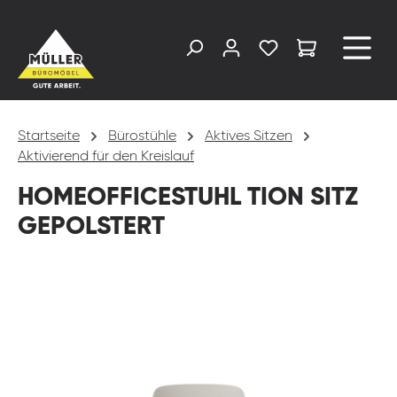
alt springen
Startseite
Bürostühle
Aktives Sitzen
Aktivierend für den Kreislauf
HOMEOFFICESTUHL TION SITZ
GEPOLSTERT
Bildergalerie überspringen