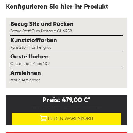
Konfigurieren Sie hier ihr Produkt
auswählen
Bezug Sitz und Rücken
Bezug Stoff Cura Kastanie CU61258
auswählen
Kunststofffarben
Kunststoff Tion hellgrau
auswählen
Gestellfarben
Gestell Tion Moos MG
auswählen
Armlehnen
starre Armlehnen
Preis: 479,00 €*
PREISE EXKL. MWST. ZZGL. VERSANDKOSTEN
IN DEN WARENKORB