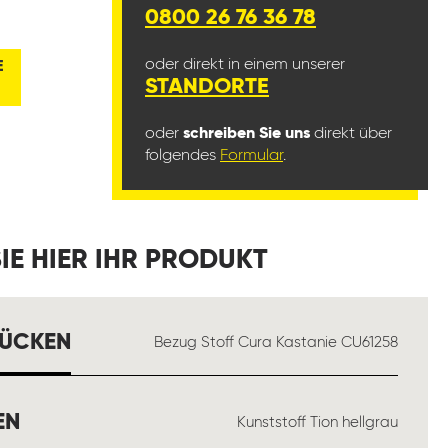
0800 26 76 36 78
oder direkt in einem unserer
E
STANDORTE
oder
schreiben Sie uns
direkt über
folgendes
Formular
.
IE HIER IHR PRODUKT
AUSWÄHLEN
RÜCKEN
Bezug Stoff Cura Kastanie CU61258
AUSWÄHLEN
EN
Kunststoff Tion hellgrau