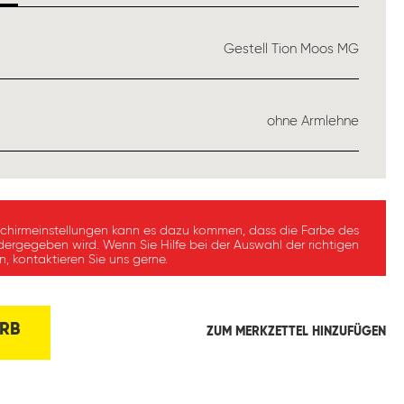
USWÄHLEN
Gestell Tion Moos MG
ÄHLEN
ohne Armlehne
schirmeinstellungen kann es dazu kommen, dass die Farbe des
dergegeben wird. Wenn Sie Hilfe bei der Auswahl der richtigen
, kontaktieren Sie uns gerne.
RB
ZUM MERKZETTEL HINZUFÜGEN