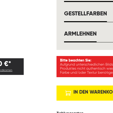
A
GESTELLFARBEN
AUSW
ARMLEHNEN
Bitte beachten Sie:
0 €*
Aufgrund unterschiedlichen Bild
Produktes nicht authentisch wie
andkosten
Farbe und/oder Textur benötigen
IN DEN WARENKO