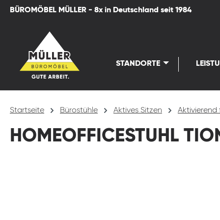
BÜROMÖBEL MÜLLER - 8x in Deutschland seit 1984
springen
Zur Hauptnavigation springen
STANDORTE
LEIST
Startseite
Bürostühle
Aktives Sitzen
Aktivierend 
HOMEOFFICESTUHL TION
Bildergalerie überspringen