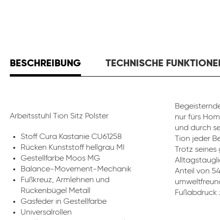
BESCHREIBUNG
TECHNISCHE FUNKTIONE
Begeisternde
Arbeitsstuhl Tion Sitz Polster
nur fürs Hom
und durch se
Stoff Cura Kastanie CU61258
Tion jeder B
Rücken Kunststoff hellgrau MI
Trotz seines
Gestellfarbe Moos MG
Alltagstaugli
Balance-Movement-Mechanik
Anteil von 5
Fußkreuz, Armlehnen und
umweltfreund
Rückenbügel Metall
Fußabdruck z
Gasfeder in Gestellfarbe
Universalrollen