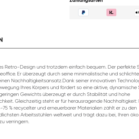
Zahlungsarten
N
s Retro-Design und trotzdem einfach bequem. Der perfekte St
eoffice. Er überzeugt durch seine minimalistische und schlicht
inen Nachhaltigkeitsansatz.Dank seiner innovativen Technolog
ewegung Ihres Körpers und fördert so eine aktive, dynamische 
 geringen Gewichts überzeugt er durch Stabilität und hohe
chkeit. Gleichzeitig steht er für herausragende Nachhaltigkeit:
4-75 % recycelter und erneuerbarer Materialien zählt er zu den
lichsten Arbeitsstühlen weltweit und trägt dazu bei, Ihren ök
u verringern.