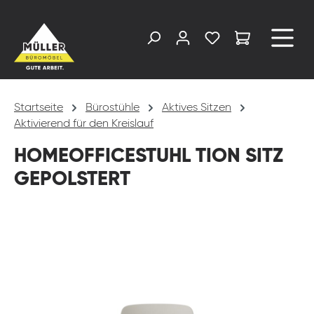
alt springen
Startseite
Bürostühle
Aktives Sitzen
Aktivierend für den Kreislauf
HOMEOFFICESTUHL TION SITZ
GEPOLSTERT
Bildergalerie überspringen