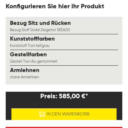
Konfigurieren Sie hier ihr Produkt
auswählen
Bezug Sitz und Rücken
Bezug Stoff Sirdal Ziegelrot SRD630
auswählen
Kunststofffarben
Kunststoff Tion hellgrau
auswählen
Gestellfarben
Gestell Tion Alu getrommelt
auswählen
Armlehnen
starre Armlehnen
Preis: 585,00 €*
PREISE EXKL. MWST. ZZGL. VERSANDKOSTEN
IN DEN WARENKORB