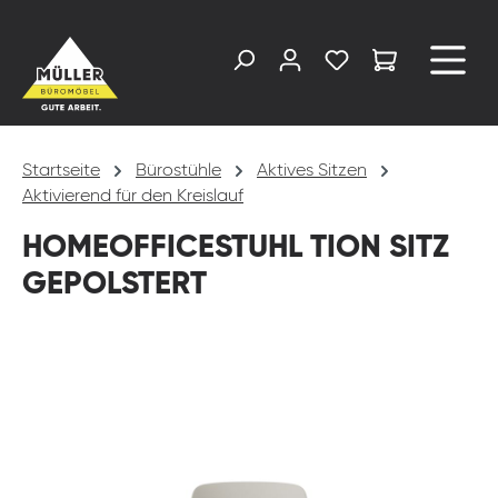
alt springen
Startseite
Bürostühle
Aktives Sitzen
Aktivierend für den Kreislauf
HOMEOFFICESTUHL TION SITZ
GEPOLSTERT
Bildergalerie überspringen