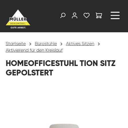
alt springen
Startseite
Bürostühle
Aktives Sitzen
Aktivierend für den Kreislauf
HOMEOFFICESTUHL TION SITZ
GEPOLSTERT
Bildergalerie überspringen