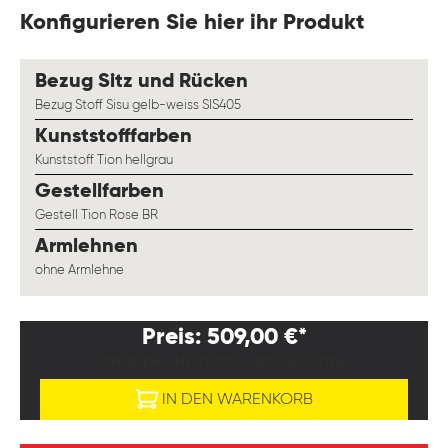
Konfigurieren Sie hier ihr Produkt
auswählen
Bezug Sitz und Rücken
Bezug Stoff Sisu gelb-weiss SIS405
auswählen
Kunststofffarben
Kunststoff Tion hellgrau
auswählen
Gestellfarben
Gestell Tion Rose BR
auswählen
Armlehnen
ohne Armlehne
Preis: 509,00 €*
PREISE EXKL. MWST. ZZGL. VERSANDKOSTEN
IN DEN WARENKORB