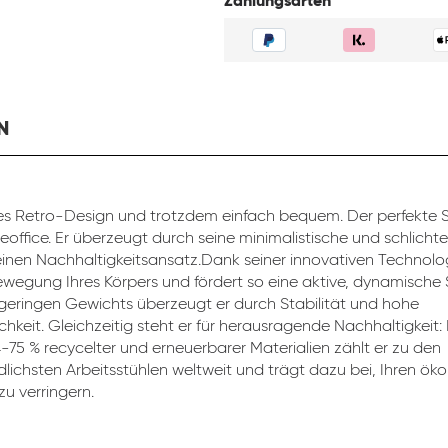
Zahlungsarten
N
s Retro-Design und trotzdem einfach bequem. Der perfekte St
eoffice. Er überzeugt durch seine minimalistische und schlicht
inen Nachhaltigkeitsansatz.Dank seiner innovativen Technolog
ewegung Ihres Körpers und fördert so eine aktive, dynamische 
 geringen Gewichts überzeugt er durch Stabilität und hohe
chkeit. Gleichzeitig steht er für herausragende Nachhaltigkeit:
4-75 % recycelter und erneuerbarer Materialien zählt er zu den
lichsten Arbeitsstühlen weltweit und trägt dazu bei, Ihren ök
u verringern.