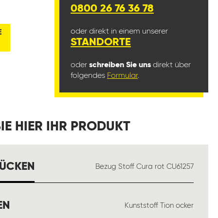
0800 26 76 36 78
oder direkt in einem unserer
E
STANDORTE
oder
schreiben Sie uns
direkt über
folgendes
Formular
.
IE HIER IHR PRODUKT
AUSWÄHLEN
RÜCKEN
Bezug Stoff Cura rot CU61257
AUSWÄHLEN
EN
Kunststoff Tion ocker