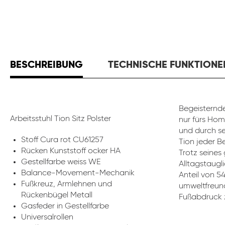
BESCHREIBUNG
TECHNISCHE FUNKTIONE
Begeisternde
Arbeitsstuhl Tion Sitz Polster
nur fürs Hom
und durch se
Stoff Cura rot CU61257
Tion jeder B
Rücken Kunststoff ocker HA
Trotz seines
Gestellfarbe weiss WE
Alltagstaugli
Balance-Movement-Mechanik
Anteil von 5
Fußkreuz, Armlehnen und
umweltfreund
Rückenbügel Metall
Fußabdruck z
Gasfeder in Gestellfarbe
Universalrollen