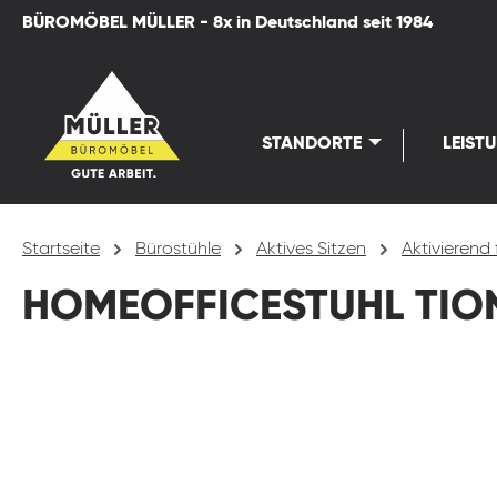
BÜROMÖBEL MÜLLER - 8x in Deutschland seit 1984
springen
Zur Hauptnavigation springen
STANDORTE
LEIST
Startseite
Bürostühle
Aktives Sitzen
Aktivierend 
HOMEOFFICESTUHL TION
Bildergalerie überspringen