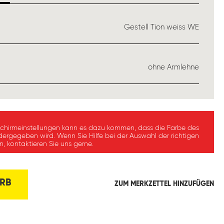
USWÄHLEN
Gestell Tion weiss WE
ÄHLEN
ohne Armlehne
schirmeinstellungen kann es dazu kommen, dass die Farbe des
dergegeben wird. Wenn Sie Hilfe bei der Auswahl der richtigen
, kontaktieren Sie uns gerne.
RB
ZUM MERKZETTEL HINZUFÜGEN