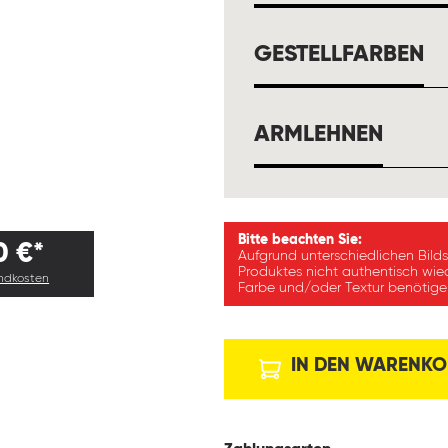
A
GESTELLFARBEN
AUSW
ARMLEHNEN
Bitte beachten Sie:
0 €*
Aufgrund unterschiedlichen Bild
Produktes nicht authentisch wie
andkosten
Farbe und/oder Textur benötigen
IN DEN WARENKO