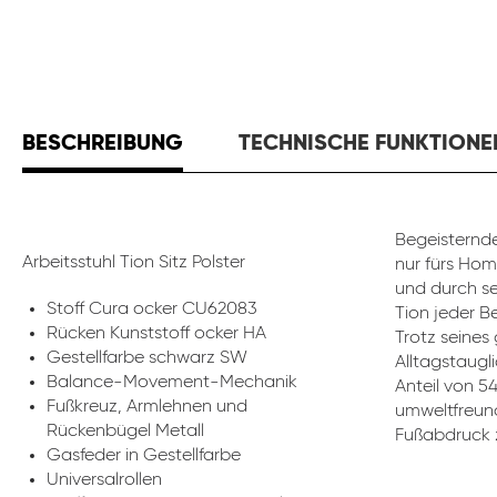
BESCHREIBUNG
TECHNISCHE FUNKTIONE
Begeisternde
Arbeitsstuhl Tion Sitz Polster
nur fürs Hom
und durch se
Stoff Cura ocker CU62083
Tion jeder B
Rücken Kunststoff ocker HA
Trotz seines
Gestellfarbe schwarz SW
Alltagstaugli
Balance-Movement-Mechanik
Anteil von 5
Fußkreuz, Armlehnen und
umweltfreund
Rückenbügel Metall
Fußabdruck z
Gasfeder in Gestellfarbe
Universalrollen