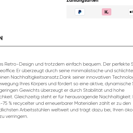
Zahlungsarten
N
s Retro-Design und trotzdem einfach bequem. Der perfekte St
eoffice. Er überzeugt durch seine minimalistische und schlicht
inen Nachhaltigkeitsansatz.Dank seiner innovativen Technolog
ewegung Ihres Körpers und fördert so eine aktive, dynamische 
 geringen Gewichts überzeugt er durch Stabilität und hohe
chkeit. Gleichzeitig steht er für herausragende Nachhaltigkeit:
4-75 % recycelter und erneuerbarer Materialien zählt er zu den
lichsten Arbeitsstühlen weltweit und trägt dazu bei, Ihren ök
u verringern.