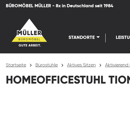
BÜROMÖBEL MÜLLER - 8x in Deutschland seit 1984
springen
Zur Hauptnavigation springen
STANDORTE
LEIST
Startseite
Bürostühle
Aktives Sitzen
Aktivierend 
HOMEOFFICESTUHL TION
Bildergalerie überspringen