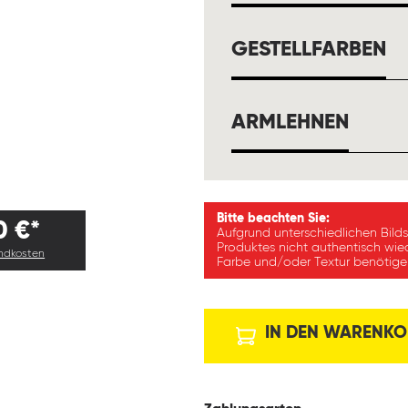
A
GESTELLFARBEN
AUSW
ARMLEHNEN
Bitte beachten Sie:
0 €*
Aufgrund unterschiedlichen Bild
Produktes nicht authentisch wie
andkosten
Farbe und/oder Textur benötigen
IN DEN WARENKO