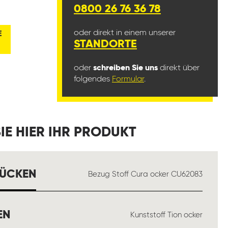
0800 26 76 36 78
oder direkt in einem unserer
E
STANDORTE
oder
schreiben Sie uns
direkt über
folgendes
Formular
.
IE HIER IHR PRODUKT
AUSWÄHLEN
RÜCKEN
Bezug Stoff Cura ocker CU62083
AUSWÄHLEN
EN
Kunststoff Tion ocker