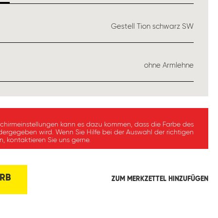
USWÄHLEN
Gestell Tion schwarz SW
ÄHLEN
ohne Armlehne
schirmeinstellungen kann es dazu kommen, dass die Farbe des
dergegeben wird. Wenn Sie Hilfe bei der Auswahl der richtigen
, kontaktieren Sie uns gerne.
RB
ZUM MERKZETTEL HINZUFÜGEN