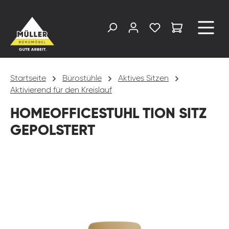
alt springen
Startseite
Bürostühle
Aktives Sitzen
Aktivierend für den Kreislauf
HOMEOFFICESTUHL TION SITZ
GEPOLSTERT
Bildergalerie überspringen