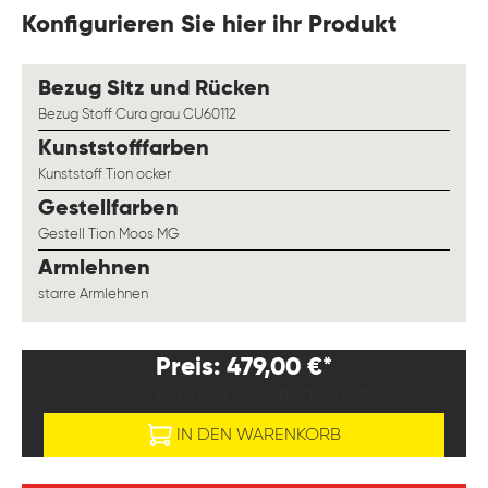
Konfigurieren Sie hier ihr Produkt
auswählen
Bezug Sitz und Rücken
Bezug Stoff Cura grau CU60112
auswählen
Kunststofffarben
Kunststoff Tion ocker
auswählen
Gestellfarben
Gestell Tion Moos MG
auswählen
Armlehnen
starre Armlehnen
Preis: 479,00 €*
PREISE EXKL. MWST. ZZGL. VERSANDKOSTEN
IN DEN WARENKORB