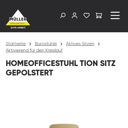
alt springen
Startseite
Bürostühle
Aktives Sitzen
Aktivierend für den Kreislauf
HOMEOFFICESTUHL TION SITZ
GEPOLSTERT
Bildergalerie überspringen