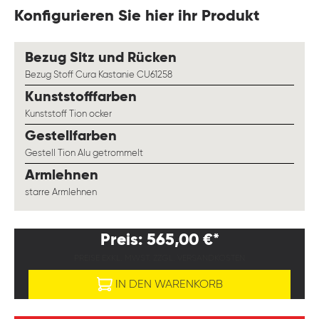
Konfigurieren Sie hier ihr Produkt
auswählen
Bezug Sitz und Rücken
Bezug Stoff Cura Kastanie CU61258
auswählen
Kunststofffarben
Kunststoff Tion ocker
auswählen
Gestellfarben
Gestell Tion Alu getrommelt
auswählen
Armlehnen
starre Armlehnen
Preis: 565,00 €*
PREISE EXKL. MWST. ZZGL. VERSANDKOSTEN
IN DEN WARENKORB