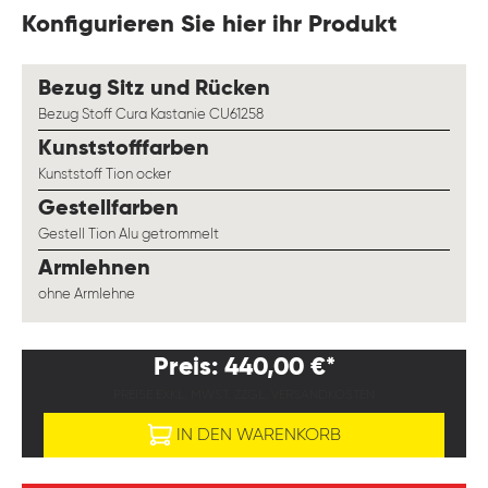
Konfigurieren Sie hier ihr Produkt
auswählen
Bezug Sitz und Rücken
Bezug Stoff Cura Kastanie CU61258
auswählen
Kunststofffarben
Kunststoff Tion ocker
auswählen
Gestellfarben
Gestell Tion Alu getrommelt
auswählen
Armlehnen
ohne Armlehne
Preis: 440,00 €*
PREISE EXKL. MWST. ZZGL. VERSANDKOSTEN
IN DEN WARENKORB