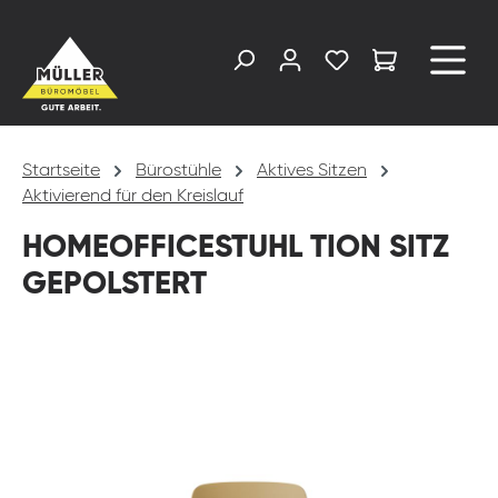
alt springen
Startseite
Bürostühle
Aktives Sitzen
Aktivierend für den Kreislauf
HOMEOFFICESTUHL TION SITZ
GEPOLSTERT
Bildergalerie überspringen