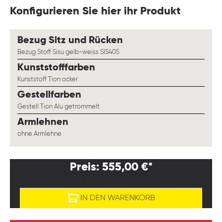
Konfigurieren Sie hier ihr Produkt
auswählen
Bezug Sitz und Rücken
Bezug Stoff Sisu gelb-weiss SIS405
auswählen
Kunststofffarben
Kunststoff Tion ocker
auswählen
Gestellfarben
Gestell Tion Alu getrommelt
auswählen
Armlehnen
ohne Armlehne
Preis: 555,00 €*
PREISE EXKL. MWST. ZZGL. VERSANDKOSTEN
IN DEN WARENKORB