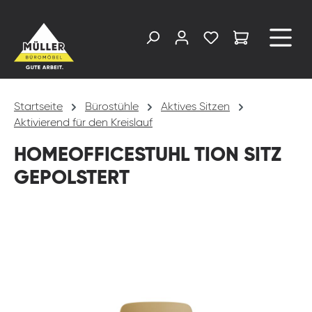
alt springen
Startseite
Bürostühle
Aktives Sitzen
Aktivierend für den Kreislauf
HOMEOFFICESTUHL TION SITZ
GEPOLSTERT
Bildergalerie überspringen