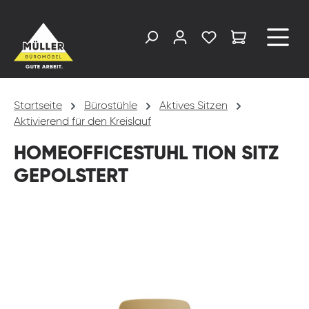
alt springen
Startseite
Bürostühle
Aktives Sitzen
Aktivierend für den Kreislauf
HOMEOFFICESTUHL TION SITZ
GEPOLSTERT
Bildergalerie überspringen