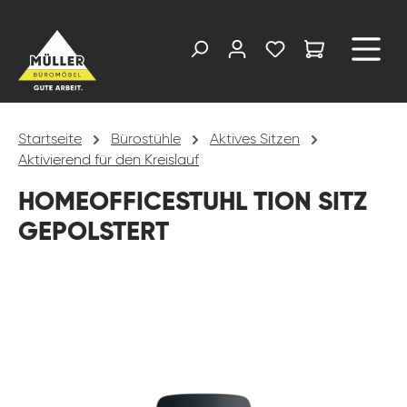
alt springen
Startseite
Bürostühle
Aktives Sitzen
Aktivierend für den Kreislauf
HOMEOFFICESTUHL TION SITZ
GEPOLSTERT
Bildergalerie überspringen