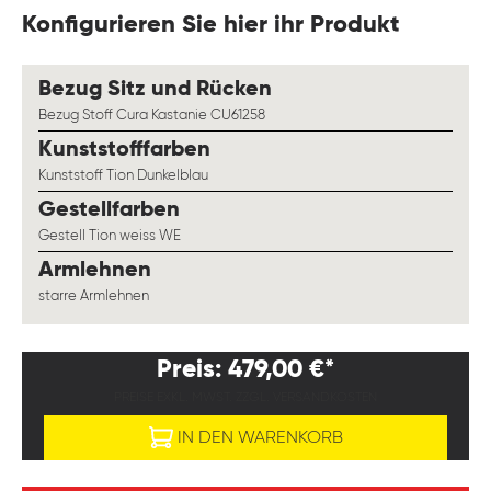
Konfigurieren Sie hier ihr Produkt
auswählen
Bezug Sitz und Rücken
Bezug Stoff Cura Kastanie CU61258
auswählen
Kunststofffarben
Kunststoff Tion Dunkelblau
auswählen
Gestellfarben
Gestell Tion weiss WE
auswählen
Armlehnen
starre Armlehnen
Preis: 479,00 €*
PREISE EXKL. MWST. ZZGL. VERSANDKOSTEN
IN DEN WARENKORB