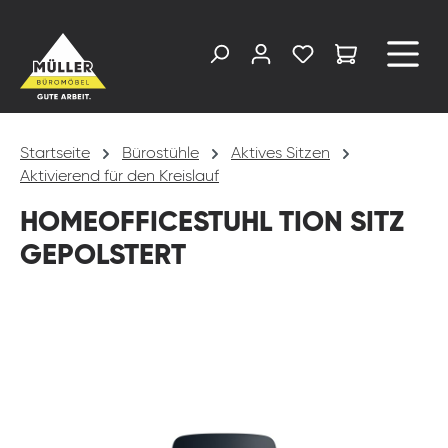
alt springen
Startseite
Bürostühle
Aktives Sitzen
Aktivierend für den Kreislauf
HOMEOFFICESTUHL TION SITZ
GEPOLSTERT
Bildergalerie überspringen