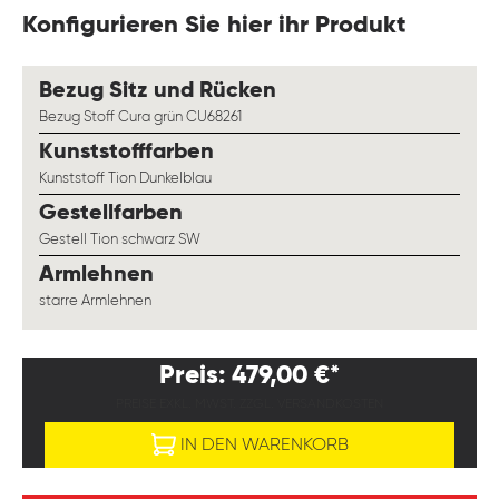
Konfigurieren Sie hier ihr Produkt
auswählen
Bezug Sitz und Rücken
Bezug Stoff Cura grün CU68261
auswählen
Kunststofffarben
Kunststoff Tion Dunkelblau
auswählen
Gestellfarben
Gestell Tion schwarz SW
auswählen
Armlehnen
starre Armlehnen
Preis: 479,00 €*
PREISE EXKL. MWST. ZZGL. VERSANDKOSTEN
IN DEN WARENKORB