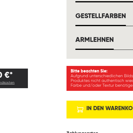
A
GESTELLFARBEN
AUSW
ARMLEHNEN
Bitte beachten Sie:
0 €*
Aufgrund unterschiedlichen Bild
Produktes nicht authentisch wie
andkosten
Farbe und/oder Textur benötigen
IN DEN WARENKO