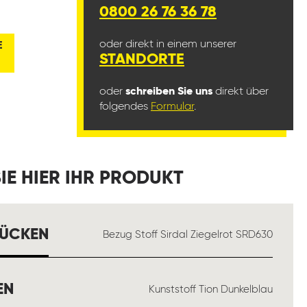
0800 26 76 36 78
oder direkt in einem unserer
E
STANDORTE
oder
schreiben Sie uns
direkt über
folgendes
Formular
.
IE HIER IHR PRODUKT
AUSWÄHLEN
RÜCKEN
Bezug Stoff Sirdal Ziegelrot SRD630
AUSWÄHLEN
EN
Kunststoff Tion Dunkelblau