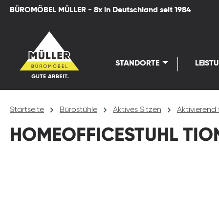
BÜROMÖBEL MÜLLER - 8x in Deutschland seit 1984
springen
Zur Hauptnavigation springen
STANDORTE
LEIST
Startseite
Bürostühle
Aktives Sitzen
Aktivierend 
HOMEOFFICESTUHL TION
Bildergalerie überspringen