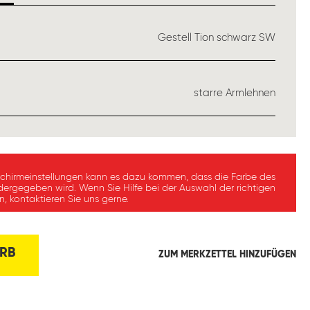
USWÄHLEN
Gestell Tion schwarz SW
ÄHLEN
starre Armlehnen
schirmeinstellungen kann es dazu kommen, dass die Farbe des
dergegeben wird. Wenn Sie Hilfe bei der Auswahl der richtigen
, kontaktieren Sie uns gerne.
RB
ZUM MERKZETTEL HINZUFÜGEN