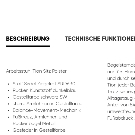
BESCHREIBUNG
TECHNISCHE FUNKTIONE
Begeisternde
Arbeitsstuhl Tion Sitz Polster
nur fürs Hom
und durch se
Stoff Sirdal Ziegelrot SRD630
Tion jeder B
Rücken Kunststoff dunkelblau
Trotz seines
Gestellfarbe schwarz SW
Alltagstaugli
starre Armlehnen in Gestellfarbe
Anteil von 5
Balance-Movement-Mechanik
umweltfreund
Fußkreuz, Armlehnen und
Fußabdruck z
Rückenbügel Metall
Gasfeder in Gestellfarbe