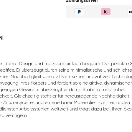
Zahlungsarten
N
s Retro-Design und trotzdem einfach bequem. Der perfekte St
eoffice. Er überzeugt durch seine minimalistische und schlicht
inen Nachhaltigkeitsansatz.Dank seiner innovativen Technolog
ewegung Ihres Körpers und fördert so eine aktive, dynamische 
 geringen Gewichts überzeugt er durch Stabilität und hohe
chkeit. Gleichzeitig steht er für herausragende Nachhaltigkeit:
4-75 % recycelter und erneuerbarer Materialien zählt er zu den
lichsten Arbeitsstühlen weltweit und trägt dazu bei, Ihren ök
u verringern.