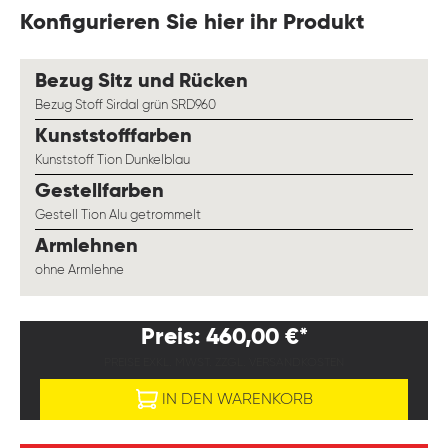
Konfigurieren Sie hier ihr Produkt
auswählen
Bezug Sitz und Rücken
Bezug Stoff Sirdal grün SRD960
auswählen
Kunststofffarben
Kunststoff Tion Dunkelblau
auswählen
Gestellfarben
Gestell Tion Alu getrommelt
auswählen
Armlehnen
ohne Armlehne
Preis: 460,00 €*
PREISE EXKL. MWST. ZZGL. VERSANDKOSTEN
IN DEN WARENKORB