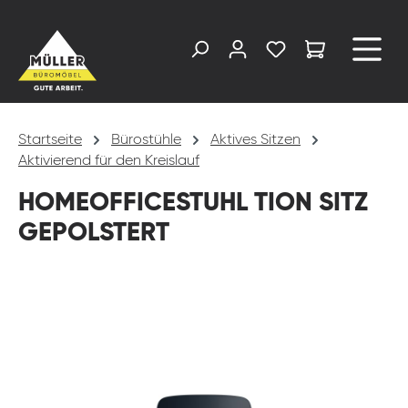
alt springen
Startseite
Bürostühle
Aktives Sitzen
Aktivierend für den Kreislauf
HOMEOFFICESTUHL TION SITZ
GEPOLSTERT
Bildergalerie überspringen