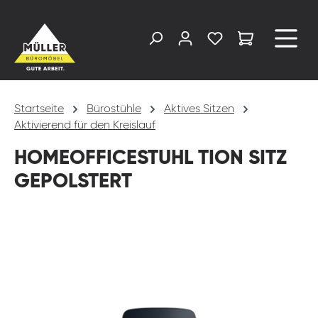
alt springen
Startseite
Bürostühle
Aktives Sitzen
Aktivierend für den Kreislauf
HOMEOFFICESTUHL TION SITZ
GEPOLSTERT
Bildergalerie überspringen