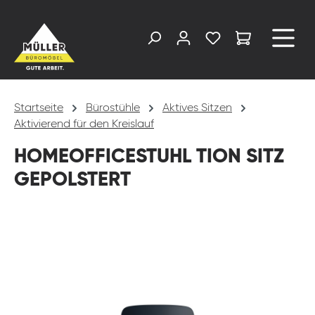
alt springen
Startseite
Bürostühle
Aktives Sitzen
Aktivierend für den Kreislauf
HOMEOFFICESTUHL TION SITZ
GEPOLSTERT
Bildergalerie überspringen