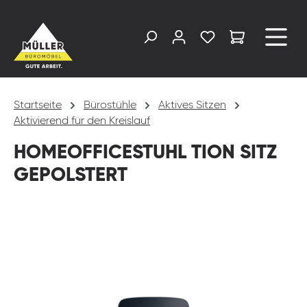
alt springen
Startseite
Bürostühle
Aktives Sitzen
Aktivierend für den Kreislauf
HOMEOFFICESTUHL TION SITZ
GEPOLSTERT
Bildergalerie überspringen