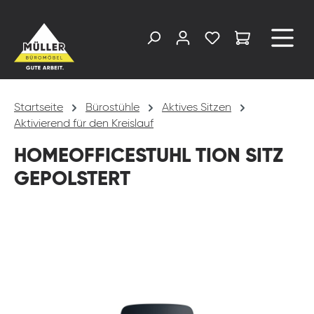
alt springen
Startseite
Bürostühle
Aktives Sitzen
Aktivierend für den Kreislauf
HOMEOFFICESTUHL TION SITZ
GEPOLSTERT
Bildergalerie überspringen