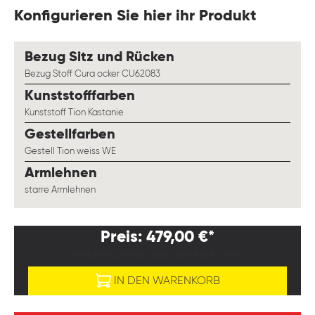
Konfigurieren Sie hier ihr Produkt
auswählen
Bezug Sitz und Rücken
Bezug Stoff Cura ocker CU62083
auswählen
Kunststofffarben
Kunststoff Tion Kastanie
auswählen
Gestellfarben
Gestell Tion weiss WE
auswählen
Armlehnen
starre Armlehnen
Preis: 479,00 €*
PREISE EXKL. MWST. ZZGL. VERSANDKOSTEN
IN DEN WARENKORB