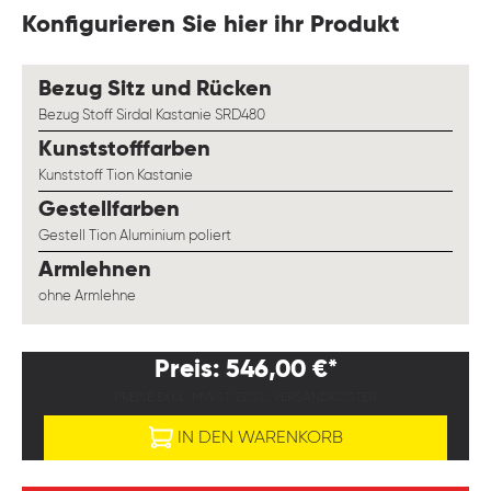
Konfigurieren Sie hier ihr Produkt
auswählen
Bezug Sitz und Rücken
Bezug Stoff Sirdal Kastanie SRD480
auswählen
Kunststofffarben
Kunststoff Tion Kastanie
auswählen
Gestellfarben
Gestell Tion Aluminium poliert
auswählen
Armlehnen
ohne Armlehne
Preis: 546,00 €*
PREISE EXKL. MWST. ZZGL. VERSANDKOSTEN
IN DEN WARENKORB