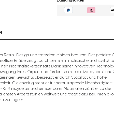
Zahlungsarten
N
s Retro-Design und trotzdem einfach bequem. Der perfekte St
eoffice. Er überzeugt durch seine minimalistische und schlicht
inen Nachhaltigkeitsansatz.Dank seiner innovativen Technolog
ewegung Ihres Körpers und fördert so eine aktive, dynamische 
 geringen Gewichts überzeugt er durch Stabilität und hohe
chkeit. Gleichzeitig steht er für herausragende Nachhaltigkeit:
4-75 % recycelter und erneuerbarer Materialien zählt er zu den
lichsten Arbeitsstühlen weltweit und trägt dazu bei, Ihren ök
u verringern.