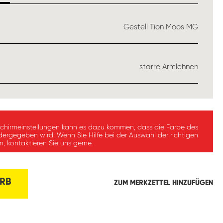
USWÄHLEN
Gestell Tion Moos MG
ÄHLEN
starre Armlehnen
schirmeinstellungen kann es dazu kommen, dass die Farbe des
dergegeben wird. Wenn Sie Hilfe bei der Auswahl der richtigen
, kontaktieren Sie uns gerne.
RB
ZUM MERKZETTEL HINZUFÜGEN