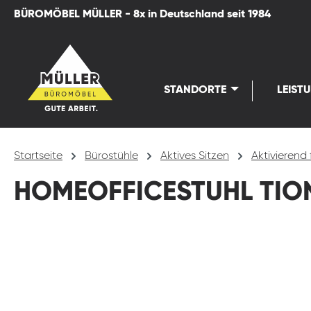
BÜROMÖBEL MÜLLER - 8x in Deutschland seit 1984
springen
Zur Hauptnavigation springen
STANDORTE
LEIST
Startseite
Bürostühle
Aktives Sitzen
Aktivierend 
HOMEOFFICESTUHL TION
Bildergalerie überspringen