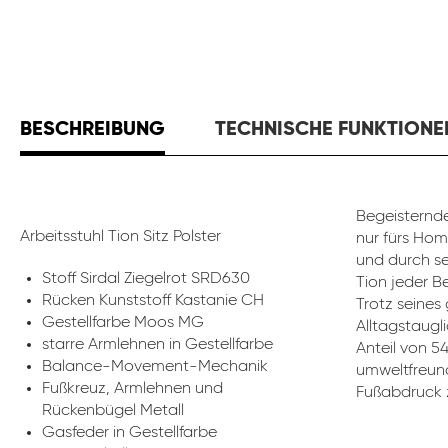
BESCHREIBUNG
TECHNISCHE FUNKTIONE
Begeisternde
Arbeitsstuhl Tion Sitz Polster
nur fürs Hom
und durch se
Stoff Sirdal Ziegelrot SRD630
Tion jeder B
Rücken Kunststoff Kastanie CH
Trotz seines
Gestellfarbe Moos MG
Alltagstaugli
starre Armlehnen in Gestellfarbe
Anteil von 5
Balance-Movement-Mechanik
umweltfreund
Fußkreuz, Armlehnen und
Fußabdruck z
Rückenbügel Metall
Gasfeder in Gestellfarbe