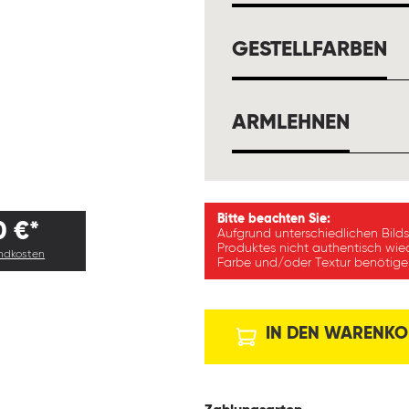
A
GESTELLFARBEN
AUSW
ARMLEHNEN
Bitte beachten Sie:
0 €*
Aufgrund unterschiedlichen Bild
Produktes nicht authentisch wie
andkosten
Farbe und/oder Textur benötigen
IN DEN WARENKO