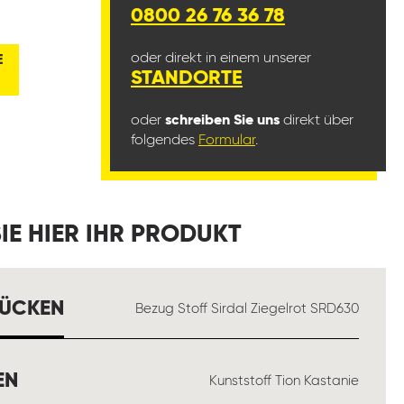
0800 26 76 36 78
oder direkt in einem unserer
E
STANDORTE
oder
schreiben Sie uns
direkt über
folgendes
Formular
.
IE HIER IHR PRODUKT
AUSWÄHLEN
RÜCKEN
Bezug Stoff Sirdal Ziegelrot SRD630
AUSWÄHLEN
EN
Kunststoff Tion Kastanie