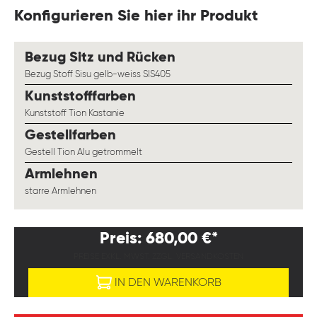
Konfigurieren Sie hier ihr Produkt
auswählen
Bezug Sitz und Rücken
Bezug Stoff Sisu gelb-weiss SIS405
auswählen
Kunststofffarben
Kunststoff Tion Kastanie
auswählen
Gestellfarben
Gestell Tion Alu getrommelt
auswählen
Armlehnen
starre Armlehnen
Preis: 680,00 €*
PREISE EXKL. MWST. ZZGL. VERSANDKOSTEN
IN DEN WARENKORB