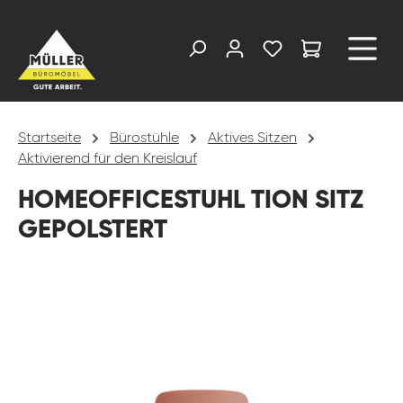
alt springen
Startseite
Bürostühle
Aktives Sitzen
Aktivierend für den Kreislauf
HOMEOFFICESTUHL TION SITZ
GEPOLSTERT
Bildergalerie überspringen