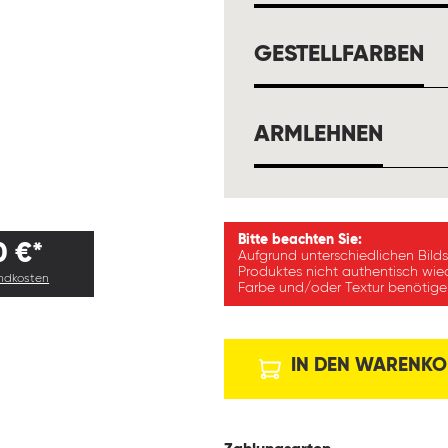
A
GESTELLFARBEN
AUSW
ARMLEHNEN
Bitte beachten Sie:
0 €*
Aufgrund unterschiedlichen Bild
Produktes nicht authentisch wie
andkosten
Farbe und/oder Textur benötigen
IN DEN WARENKO