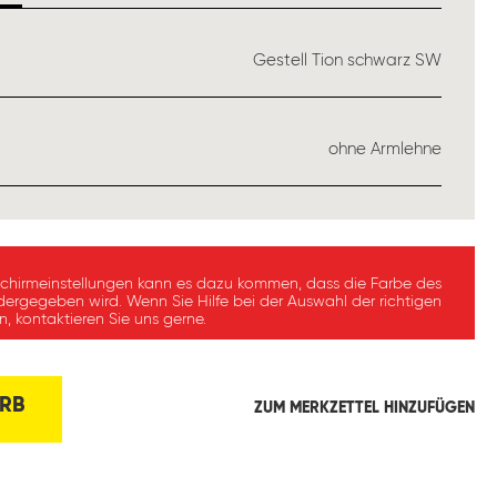
USWÄHLEN
Gestell Tion schwarz SW
ÄHLEN
ohne Armlehne
schirmeinstellungen kann es dazu kommen, dass die Farbe des
dergegeben wird. Wenn Sie Hilfe bei der Auswahl der richtigen
, kontaktieren Sie uns gerne.
RB
ZUM MERKZETTEL HINZUFÜGEN