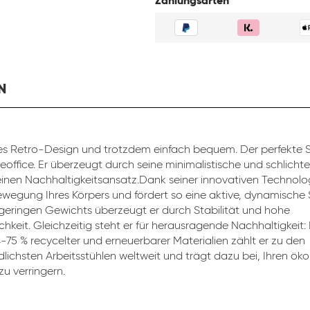
Zahlungsarten
N
s Retro-Design und trotzdem einfach bequem. Der perfekte St
eoffice. Er überzeugt durch seine minimalistische und schlicht
inen Nachhaltigkeitsansatz.Dank seiner innovativen Technolog
ewegung Ihres Körpers und fördert so eine aktive, dynamische 
 geringen Gewichts überzeugt er durch Stabilität und hohe
chkeit. Gleichzeitig steht er für herausragende Nachhaltigkeit:
4-75 % recycelter und erneuerbarer Materialien zählt er zu den
lichsten Arbeitsstühlen weltweit und trägt dazu bei, Ihren ök
u verringern.