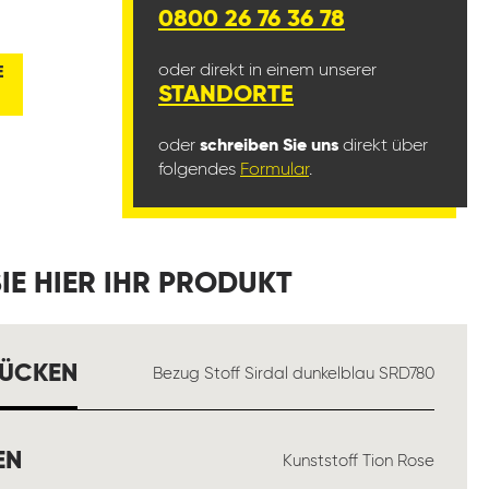
0800 26 76 36 78
oder direkt in einem unserer
E
STANDORTE
oder
schreiben Sie uns
direkt über
folgendes
Formular
.
IE HIER IHR PRODUKT
AUSWÄHLEN
RÜCKEN
Bezug Stoff Sirdal dunkelblau SRD780
AUSWÄHLEN
EN
Kunststoff Tion Rose