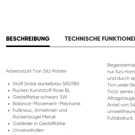
BESCHREIBUNG
TECHNISCHE FUNKTIONE
Begeisternde
Arbeitsstuhl Tion Sitz Polster
nur fürs Hom
und durch se
Stoff Sirdal dunkelblau SRD780
Tion jeder B
Rücken Kunststoff Rose BL
Trotz seines
Gestellfarbe schwarz SW
Alltagstaugli
Balance-Movement-Mechanik
Anteil von 5
Fußkreuz, Armlehnen und
umweltfreund
Rückenbügel Metall
Fußabdruck z
Gasfeder in Gestellfarbe
Universalrollen