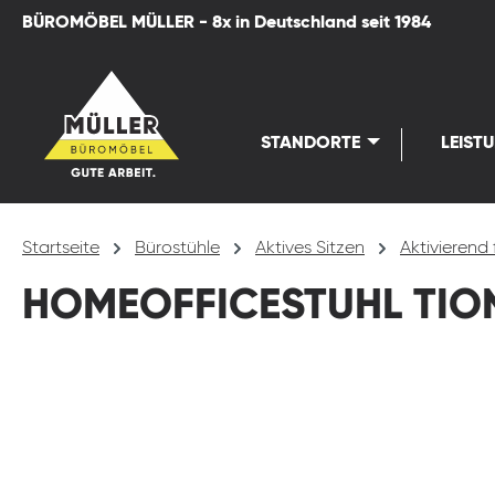
BÜROMÖBEL MÜLLER - 8x in Deutschland seit 1984
springen
Zur Hauptnavigation springen
STANDORTE
LEIST
Startseite
Bürostühle
Aktives Sitzen
Aktivierend 
HOMEOFFICESTUHL TION
Bildergalerie überspringen