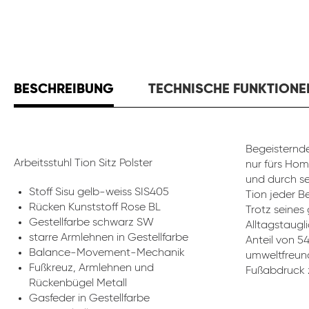
BESCHREIBUNG
TECHNISCHE FUNKTIONE
Begeisternde
Arbeitsstuhl Tion Sitz Polster
nur fürs Hom
und durch se
Stoff Sisu gelb-weiss SIS405
Tion jeder B
Rücken Kunststoff Rose BL
Trotz seines
Gestellfarbe schwarz SW
Alltagstaugli
starre Armlehnen in Gestellfarbe
Anteil von 5
Balance-Movement-Mechanik
umweltfreund
Fußkreuz, Armlehnen und
Fußabdruck z
Rückenbügel Metall
Gasfeder in Gestellfarbe