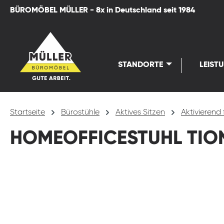
BÜROMÖBEL MÜLLER - 8x in Deutschland seit 1984
springen
Zur Hauptnavigation springen
STANDORTE
LEIST
Startseite
Bürostühle
Aktives Sitzen
Aktivierend 
HOMEOFFICESTUHL TION
Bildergalerie überspringen