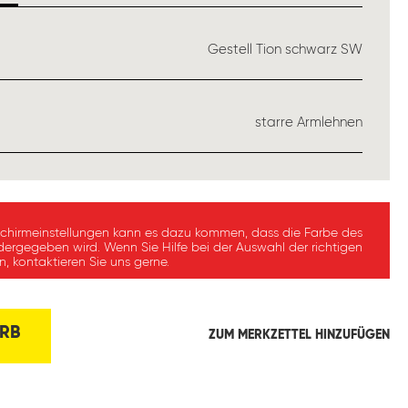
USWÄHLEN
Gestell Tion schwarz SW
ÄHLEN
starre Armlehnen
schirmeinstellungen kann es dazu kommen, dass die Farbe des
dergegeben wird. Wenn Sie Hilfe bei der Auswahl der richtigen
, kontaktieren Sie uns gerne.
RB
ZUM MERKZETTEL HINZUFÜGEN