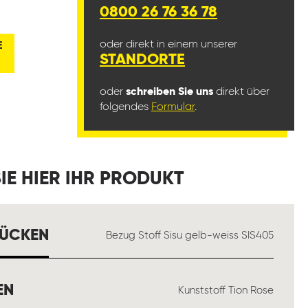
0800 26 76 36 78
oder direkt in einem unserer
E
STANDORTE
oder
schreiben Sie uns
direkt über
folgendes
Formular
.
IE HIER IHR PRODUKT
AUSWÄHLEN
RÜCKEN
Bezug Stoff Sisu gelb-weiss SIS405
AUSWÄHLEN
EN
Kunststoff Tion Rose