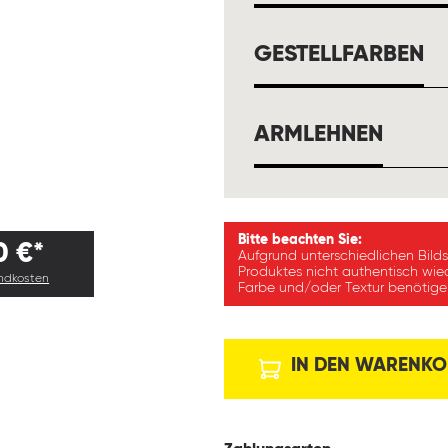
A
GESTELLFARBEN
AUSW
ARMLEHNEN
Bitte beachten Sie:
0 €*
Aufgrund unterschiedlichen Bild
Produktes nicht authentisch wie
andkosten
Farbe und/oder Textur benötigen
IN DEN WARENKO