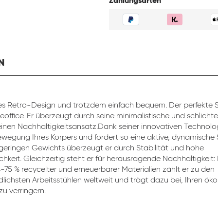
Zahlungsarten
N
s Retro-Design und trotzdem einfach bequem. Der perfekte St
eoffice. Er überzeugt durch seine minimalistische und schlicht
inen Nachhaltigkeitsansatz.Dank seiner innovativen Technolog
ewegung Ihres Körpers und fördert so eine aktive, dynamische 
 geringen Gewichts überzeugt er durch Stabilität und hohe
chkeit. Gleichzeitig steht er für herausragende Nachhaltigkeit:
4-75 % recycelter und erneuerbarer Materialien zählt er zu den
lichsten Arbeitsstühlen weltweit und trägt dazu bei, Ihren ök
u verringern.