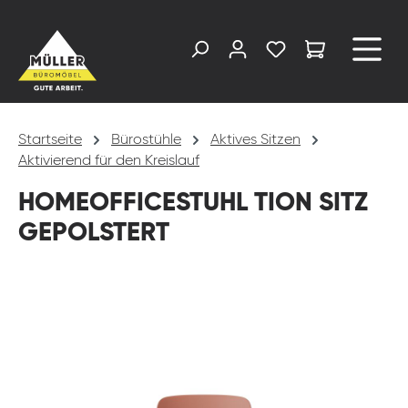
alt springen
Startseite
Bürostühle
Aktives Sitzen
Aktivierend für den Kreislauf
HOMEOFFICESTUHL TION SITZ
GEPOLSTERT
Bildergalerie überspringen