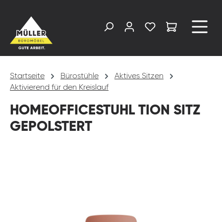
alt springen
Startseite
Bürostühle
Aktives Sitzen
Aktivierend für den Kreislauf
HOMEOFFICESTUHL TION SITZ
GEPOLSTERT
Bildergalerie überspringen