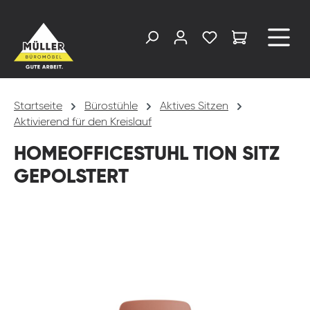
alt springen
Startseite
Bürostühle
Aktives Sitzen
Aktivierend für den Kreislauf
HOMEOFFICESTUHL TION SITZ
GEPOLSTERT
Bildergalerie überspringen