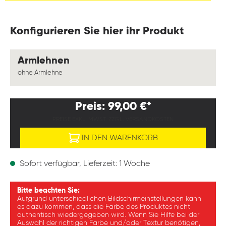
Konfigurieren Sie hier ihr Produkt
auswählen
Armlehnen
ohne Armlehne
Preis: 99,00 €*
PREISE EXKL. MWST. ZZGL. VERSANDKOSTEN
IN DEN WARENKORB
Sofort verfügbar, Lieferzeit: 1 Woche
Bitte beachten Sie:
Aufgrund unterschiedlichen Bildschirmeinstellungen kann
es dazu kommen, dass die Farbe des Produktes nicht
authentisch wiedergegeben wird. Wenn Sie Hilfe bei der
Auswahl der richtigen Farbe und/oder Textur benötigen,