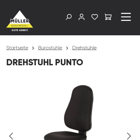
alt springen
Startseite
Bürostühle
Drehstühle
DREHSTUHL PUNTO
Bildergalerie überspringen